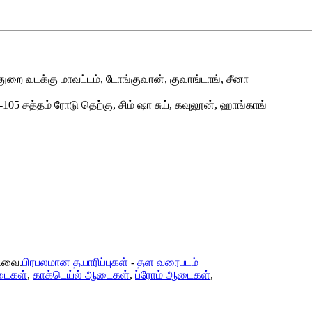
துறை வடக்கு மாவட்டம், டோங்குவான், குவாங்டாங், சீனா
05 சத்தம் ரோடு தெற்கு, சிம் ஷா சுய், கவுலூன், ஹாங்காங்
்டவை.
பிரபலமான தயாரிப்புகள்
-
தள வரைபடம்
டைகள்
,
காக்டெய்ல் ஆடைகள்
,
ப்ரோம் ஆடைகள்
,