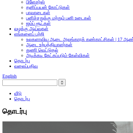
பிளேசர்ஸ்
தனிப்பயன் கோட்டுகள்
பாவாடைகள்
பனிச்சறுக்கு மற்றும் பனி உடைகள்
ஜம்ப் சூட்கள்
வழக்கு ஆய்வுகள்
எங்களைப் பற்றி
உலகளாவிய ஆடை அலங்காரக் கண்காட்சிகள் | 17 ஆண
ஆடை உற்பத்தியாளர்கள்
துணி வெட்டுதல்
அடிக்கடி கேட்கப்படும் கேள்விகள்
தொடர்பு
வலைப்பதிவு
English
வீடு
தொடர்பு
தொடர்பு