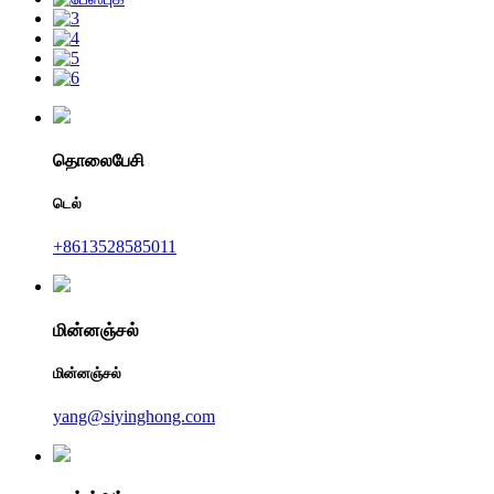
தொலைபேசி
டெல்
+8613528585011
மின்னஞ்சல்
மின்னஞ்சல்
yang@siyinghong.com