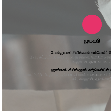
முகவரி
டோங்குவான் சியிங்காங் கார்மென்ட் க
2 / F, கட்டிடம் B, எண் 2, 3வது சாலை, போடோ தொ
டோங்குவான், குவாங்டாங், 
ஹாங்காங் சியிங்ஹாங் கார்மென்ட்ஸ் 
பிளாட் 404A, 4வது தளம், பெவர்லி வணிக மையம், 87-10
சுய், கவுலூன், ஹாங்காங