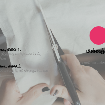
ோ., லிமிடெட்.
மின்னஞ்
ழிற்துறை வடக்கு மாவட்டம்,
சீனா
yang@siyingh
கோ., லிமிடெட்
5 சத்தம் ரோடு தெற்கு, சிம் ஷா
்