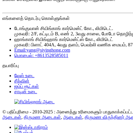
எங்களைத் தொடர்பு கொள்ளுங்கள்
டோங்குவான் சியிங்காங் கார்மென்ட் கோ., லிமிடெட்.
முகவரி: 2/F, கட்டிடம் B, எண் 2, 3வது சாலை, போடோ தொழிற்
ஹாங்காங் சியிங்ஹாங் கார்மென்ட்ஸ் கோ., லிமிடெட்
முகவரி: பிளாட் 404A, 4வது தளம், பெவர்லி வணிக மையம், 87-1
Email:yang@siyinghong.com
மொபைல்: +8613528585011
தயாரிப்பு
லேஸ் உடை
சீக்வின்
ஜம்ப் சூட்கள்
சாடின் உடை
© பதிப்புரிமை - 2010-2025 : அனைத்து உரிமைகளும் பாதுகாக்கப்பட
ஆடைகள்
,
திருமண ஆடைகள்
,
ஆடைகள்
,
திருமண விருந்தினர் ஆ