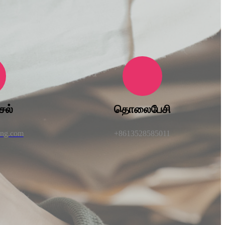
சல்
தொலைபேசி
ong.com
+8613528585011